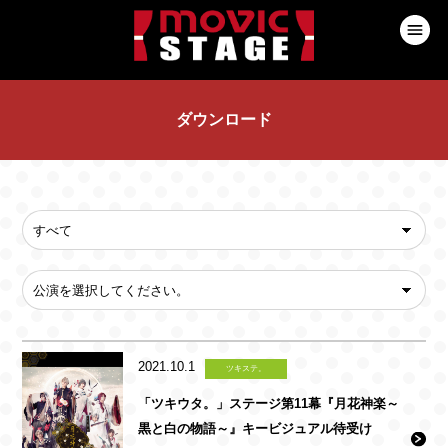
ダウンロード
2021.10.1
ツキステ。
「ツキウタ。」ステージ第11幕『月花神楽～
黒と白の物語～』キービジュアル待受け