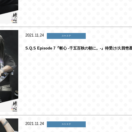
2021.11.24
スケステ
S.Q.S Episode 7『斬心 -千五百秋の朝に。-』待受け/久我壱
2021.11.24
スケステ