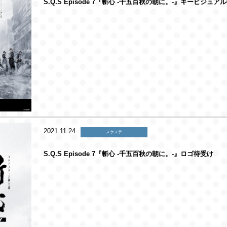
S.Q.S Episode 7『斬心 -千五百秋の朝に。-』キービジュア
2021.11.24
スケステ
S.Q.S Episode 7『斬心 -千五百秋の朝に。-』ロゴ待受け