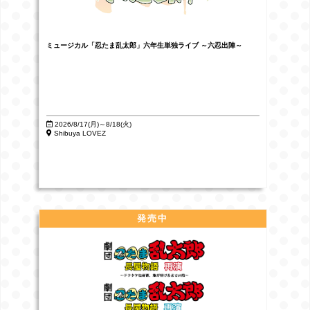
ミュージカル「忍たま乱太郎」六年生単独ライブ ～六忍出陣～
2026/8/17(月)～8/18(火)
Shibuya LOVEZ
発売中