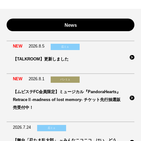
News
NEW
2026.8.5
忍ミュ
【TALKROOM】更新しました
NEW
2026.8.1
パンミュ
【ムビステFC会員限定】ミュージカル『PandoraHearts』
RetraceⅡ-madness of lost memory- チケット先行抽選販
売受付中！
2026.7.24
忍ミュ
【舞台「忍たま乱太郎」 ～みんなニコニコ、はい、どう