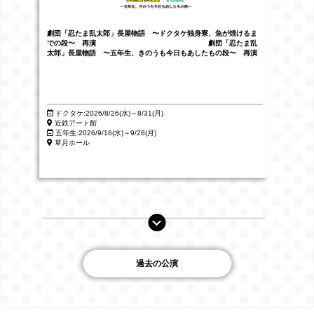
劇団「忍たま乱太郎」長屋物語 〜ドクタケ独身寮、魚が焼けるま
での段〜 再演 劇団「忍たま乱
太郎」長屋物語 〜五年生、きのうも今日もあしたもの段〜 再演
ドクタケ:2026/8/26(水)～8/31(月)
近鉄アート館
五年生:2026/9/16(水)～9/28(月)
草月ホール
過去の公演