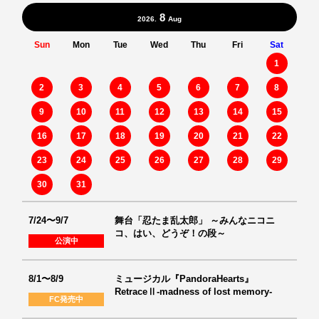
8
2026.
Aug
Sun
Mon
Tue
Wed
Thu
Fri
Sat
1
2
3
4
5
6
7
8
9
10
11
12
13
14
15
16
17
18
19
20
21
22
23
24
25
26
27
28
29
30
31
7/24〜9/7
舞台「忍たま乱太郎」 ～みんなニコニ
コ、はい、どうぞ！の段～
公演中
8/1〜8/9
ミュージカル『PandoraHearts』
RetraceⅡ-madness of lost memory-
FC発売中