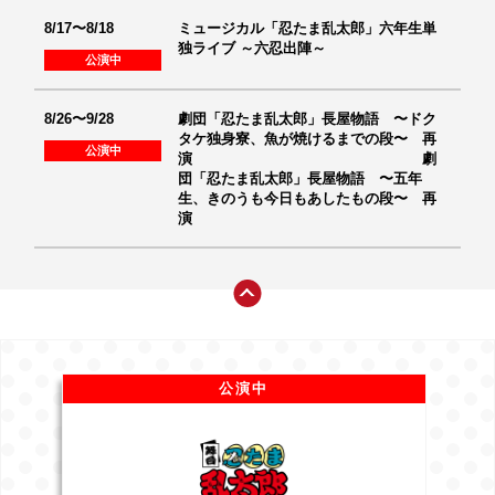
8/17〜8/18
ミュージカル「忍たま乱太郎」六年生単
独ライブ ～六忍出陣～
公演中
8/26〜9/28
劇団「忍たま乱太郎」長屋物語 〜ドク
タケ独身寮、魚が焼けるまでの段〜 再
公演中
演 劇
団「忍たま乱太郎」長屋物語 〜五年
生、きのうも今日もあしたもの段〜 再
演
公演中