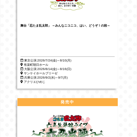
舞台「忍たま乱太郎」 ～みんなニコニコ、はい、どうぞ！の段～
東京公演:2026/7/24(金)～8/10(月)
有楽町朝日ホール
大阪公演:2026/8/14(金)～8/16(日)
サンケイホールブリーゼ
兵庫公演:2026/9/2(水)～9/7(月)
アクリエひめじ
発売中