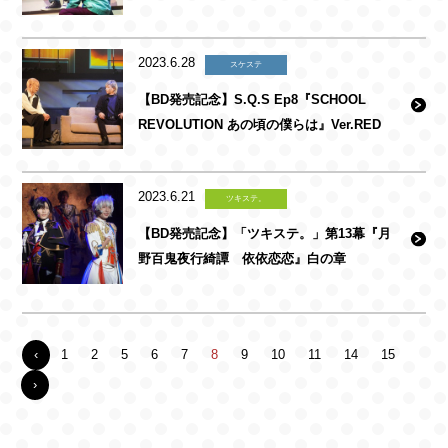
2023.6.28
スケステ
【BD発売記念】S.Q.S Ep8『SCHOOL
REVOLUTION あの頃の僕らは』Ver.RED
2023.6.21
ツキステ。
【BD発売記念】「ツキステ。」第13幕『月
野百鬼夜行綺譚 依依恋恋』白の章
‹
1
2
5
6
7
8
9
10
11
14
15
›