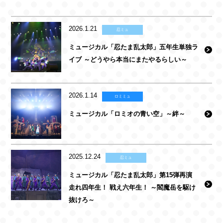
2026.1.21
忍ミュ
ミュージカル「忍たま乱太郎」五年生単独ラ
イブ ～どうやら本当にまたやるらしい～
2026.1.14
ロミミュ
ミュージカル「ロミオの青い空」～絆～
2025.12.24
忍ミュ
ミュージカル「忍たま乱太郎」第15弾再演
走れ四年生！ 戦え六年生！ ～閻魔岳を駆け
抜けろ～