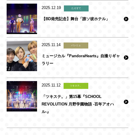
2025.12.19
たそすて
【BD発売記念】舞台「誰ソ彼ホテル」
2025.11.14
パンミュ
ミュージカル『PandoraHearts』自撮りギャ
ラリー
2025.11.12
ツキステ。
「ツキステ。」第15幕『SCHOOL
REVOLUTION 月野学園物語 -百年アオハ
ル-』