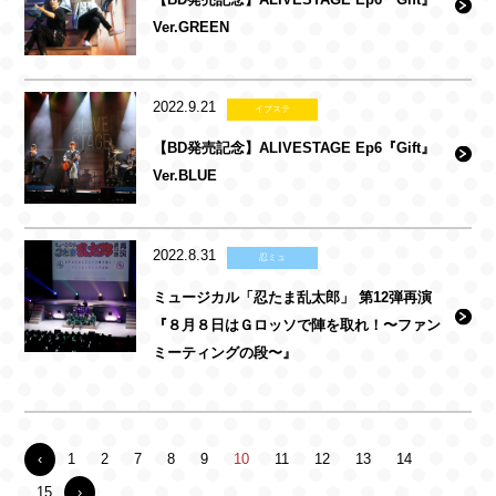
Ver.GREEN
2022.9.21
イブステ
【BD発売記念】ALIVESTAGE Ep6『Gift』
Ver.BLUE
2022.8.31
忍ミュ
ミュージカル「忍たま乱太郎」 第12弾再演
『８月８日はＧロッソで陣を取れ！〜ファン
ミーティングの段〜』
‹
1
2
7
8
9
10
11
12
13
14
15
›