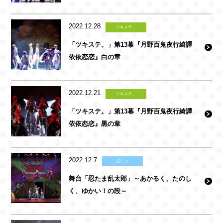
2022.12.28
ツキステ。
「ツキステ。」第13幕『月野百鬼夜行綺譚
依依恋恋』白の章
2022.12.21
ツキステ。
「ツキステ。」第13幕『月野百鬼夜行綺譚
依依恋恋』黒の章
2022.12.7
忍ミュ
舞台「忍たま乱太郎」～あかるく、たのし
く、ゆかい！の段～