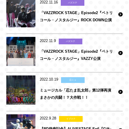
2022.11.16
バズステ
「VAZZROCK STAGE」Episode2『ペトリ
コール・ノスタルジー』ROCK DOWN公演
2022.11.9
バズステ
「VAZZROCK STAGE」Episode2『ペトリ
コール・ノスタルジー』VAZZY公演
2022.10.19
忍ミュ
ミュージカル「忍たま乱太郎」第12弾再演
まさかの共闘！？大作戦！！
2022.9.28
イブステ
【BD発売記念】ALIVESTAGE Ep6『Gift』