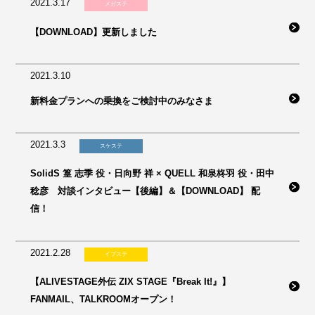
2021.3.17
メガステ
【DOWNLOAD】更新しました
2021.3.10
新料金プランへの乗換をご検討中のみなさま
2021.3.3
スケステ
SolidS 篁 志季 役・日向野 祥 × QUELL 和泉柊羽 役・田中
稔彦 対談インタビュー【後編】＆【DOWNLOAD】 配
信！
2021.2.28
イブステ
【ALIVESTAGE外伝 ZIX STAGE『Break It!』】
FANMAIL、TALKROOMオープン！