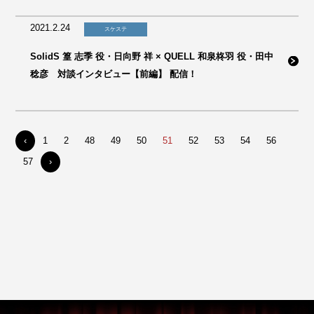
2021.2.24
スケステ
SolidS 篁 志季 役・日向野 祥 × QUELL 和泉柊羽 役・田中
稔彦 対談インタビュー【前編】 配信！
‹
1
2
48
49
50
51
52
53
54
56
57
›