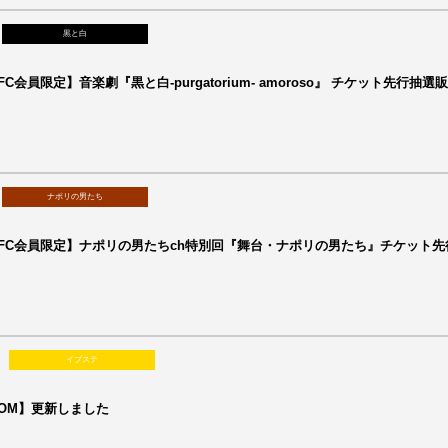
黒と白
C会員限定】音楽劇『黒と白-purgatorium- amoroso』 チケット先行抽選
ナポリの男たち
FC会員限定】ナポリの男たちch特別回『舞台・ナポリの男たち』チケット先
イブステ
OOM】更新しました