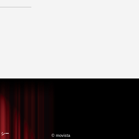
リシー
© movista