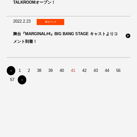
TALKROOMオープン！
2022.2.23
舞台マジ4
舞台『MARGINAL#4』BIG BANG STAGE キャストよりコ
メント到着！
‹
1
2
38
39
40
41
42
43
44
56
57
›