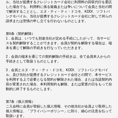
ル、当社が提携するクレジットカード会社に利用料の回収代行を委託
した場合でも、利用料に係る疑義または争いについて会員と当社の間
で解決することとし、エヌ・ティ・ティ・ドコモ、KDDI、ソフトバ
ンクモバイル、当社が提携するクレジットカード会社に対して何らの
請求または苦情の申し立てを行わないものとします。
第6条（契約解除）
1．会員は、いつでも別途当社が定める手続にしたがって、当サービ
スを契約解除することができます。会員が契約を解除する場合は、端
末を通じて解除の手続きを行なっていただきます。
2．会員の端末を通じての契約解除の手続きは、全て会員本人からの
手続きとして取扱うものとします。
3．会員とエヌ・ティ・ティ・ドコモ、KDDI、ソフトバンクモバイ
ル、及び当社が提携するクレジットカード会社との間で、本サービス
を利用する上で必要となる契約が解除された場合、または当該契約内
容が変更された場合、本利用契約も解除、または変更の日をもって自
動的に終了するものとします。
第7条（個人情報）
ご入会時に会員が登録した個人情報、その他当社が会員より取得した
個人情報は、「プライバシーポリシー」に則り、細心の注意を払って
取扱います。