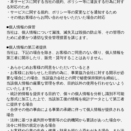
・本サービスに関する当社の規約、ポリシー等に違反する行為に対す
る対応のため
・サービスに関する規約、ポリシー等の変更などを通知するため
・その他お客様からお問い合わせをいただいた場合の対応
■個人情報の保管
当社は、個人情報について漏洩、滅失又は毀損の防止等、その管理の
ために必要かつ適切な安全管理措置を講じます。
■個人情報の第三者提供
当社は、下記の場合を除き、お客様のご同意のない限り、個人情報を
第三者に開示したり、販売・貸与することはありません。
・あらかじめお客様の同意をいただいているとき
・お客様にお知らせした目的の為に、事業協力会社に対する開示が必
要な場合(この場合、当該協力会社との間で秘密保持契約を締結し、
当該個人情報の厳重な管理を求め、目的以外の使用を行わせないよう
にいたします)。
・統計的情報を提供する目的で、個々の個人情報を分析し識別不可能
な形式に加工した上で、当該加工後の情報を統計データとして第三者
に提供する場合
・合併その他の事由による事業の承継に伴って個人情報が提供される
場合
・法律に基づき裁判所や警察等の公的機関から要請があった場合や、
法令に特別の規定がある場合
・お客様や公衆の生命・健康・財産を損なう恐れがある場合、また法