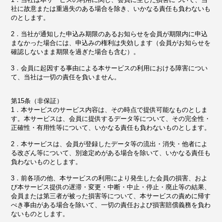
社に故意または重過失のある場合を除き、いかなる責任も負わないも
のとします。
2．当社が通知した申込み期限のあるお知らせを会員が期限内に申込
まなかった場合には、申込みの権利は失効します（会員がお知らせを
確認しないまま期限を過ぎた場合も含む）。
3．会員に起因する事由による本サービスの利用における障害につい
て、当社は一切の責任を負いません。
第15条（非保証）
1．本サービスのサービス内容は、その時点で提供可能なものとしま
す。本サービスは、会員に提供するデータ等について、その完全性・
正確性・有用性等について、いかなる責任も負わないものとします。
2．本サービスは、会員が登録したデータ等の流出・消失・他者によ
る改ざん等について、別途定めがある場合を除いて、いかなる責任も
負わないものとします。
3．前各項の他、本サービスの利用により発生した会員の損害、およ
び本サービス提供の遅滞・変更・中断・中止・停止・廃止等の結果、
会員または第三者が被った損害等について、本サービスの責めに帰す
べき事由がある場合を除いて、一切の責任および損害賠償義務を負わ
ないものとします。