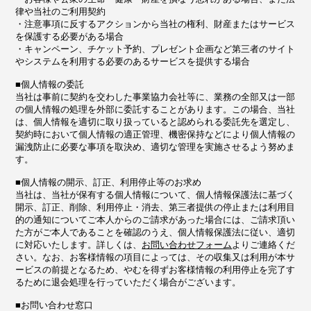
律や当社のご利用契約
・注意事項に反するアクションから当社の権利、財産またはサービス
を保護する必要がある場合
・キャンペーン、チケット予約、プレゼント企画など第三者のサイト
やシステムを利用する必要のあるサービスを提供する場合
■個人情報の委託
当社は事前に契約を交わした事業協力会社等に、業務の全部又は一部
の個人情報の処理を外部に委託することがあります。この場合、当社
は、個人情報を適切に取り扱っていると認められる委託先を選定し、
契約時において個人情報の適正管理、機密保持などにより個人情報の
漏洩防止に必要な事項を取決め、適切な管理を実施させるよう努めま
す。
■個人情報の開示、訂正、利用停止等のお求め
当社は、当社が保有する個人情報について、個人情報保護法に基づく
開示、訂正、削除、利用停止・消去、第三者提供の停止または利用目
的の通知についてご本人からのご請求があった場合には、ご請求頂い
た方がご本人であることを確認のうえ、個人情報保護法に従い、適切
に対応いたします。詳しくは、
お問い合わせフォーム
よりご連絡くだ
さい。なお、お客様情報の項目によっては、その収集又は利用が本サ
ービスの前提となるため、やむを得ずお客様情報の利用停止を完了す
るために退会処理を行っていただく場合がございます。
■お問い合わせ窓口