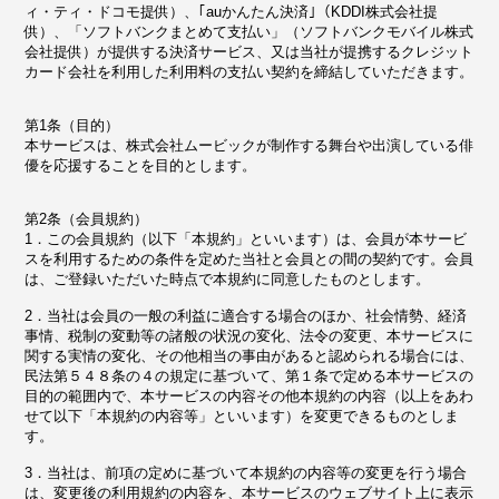
ィ・ティ・ドコモ提供）、｢auかんたん決済｣（KDDI株式会社提
供）、「ソフトバンクまとめて支払い」（ソフトバンクモバイル株式
会社提供）が提供する決済サービス、又は当社が提携するクレジット
カード会社を利用した利用料の支払い契約を締結していただきます。
第1条（目的）
本サービスは、株式会社ムービックが制作する舞台や出演している俳
優を応援することを目的とします。
第2条（会員規約）
1．この会員規約（以下「本規約」といいます）は、会員が本サービ
スを利用するための条件を定めた当社と会員との間の契約です。会員
は、ご登録いただいた時点で本規約に同意したものとします。
2．当社は会員の一般の利益に適合する場合のほか、社会情勢、経済
事情、税制の変動等の諸般の状況の変化、法令の変更、本サービスに
関する実情の変化、その他相当の事由があると認められる場合には、
民法第５４８条の４の規定に基づいて、第１条で定める本サービスの
目的の範囲内で、本サービスの内容その他本規約の内容（以上をあわ
せて以下「本規約の内容等」といいます）を変更できるものとしま
す。
3．当社は、前項の定めに基づいて本規約の内容等の変更を行う場合
は、変更後の利用規約の内容を、本サービスのウェブサイト上に表示