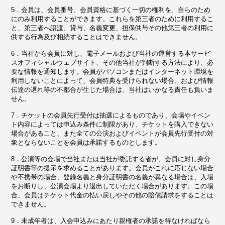
5．会員は、会員番号、会員資格に基づく一切の権利を、自らのため
にのみ利用することができます。これらを第三者のために利用するこ
と、第三者へ譲渡、貸与、名義変更、担保供与その他第三者の利用に
供する行為及び相続することはできません。
6．当社から会員に対し、電子メールおよび当社の運営する本サービ
スオフィシャルウェブサイト、その他当社が判断する方法により、必
要な情報を通知します。会員がパソコンまたはインターネット環境を
利用しないことによって、会員特典を受けられない場合、および情報
伝達の遅れ等の不都合が生じた場合は、当社はいかなる責任も負いま
せん。
7．チケットの会員先行受付は抽選によるものであり、会場やイベン
ト内容によっては申込み条件に制限があり、チケットを購入できない
場合があること、また全ての公演およびイベントが会員先行受付の対
象とならないことを会員は承諾するものとします。
8．公演等の会場で当社または当社が委託する者が、会員に対し身分
証明書等の提示を求めることがあります。会員がこれに応じない場合
や不携帯の場合、登録名義と身分証明書の名義が異なる場合は、入場
をお断りし、公演会場より退出していただく場合があります。この場
合、会員はチケット代金の払い戻しやその他の賠償請求をすることは
できません。
9．未成年者は、入会申込みにあたり親権者の承諾を得なければなら