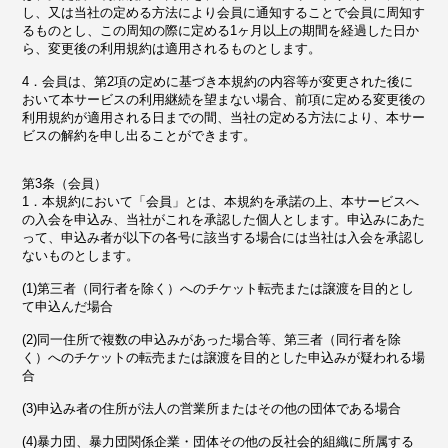
し、又は当社の定める方法により会員に通知することで会員に周知す
るものとし、この周知の際に定める1ヶ月以上の期間を経過した日か
ら、変更後の利用規約は適用されるものとします。
4．会員は、第2項の定めに基づき本規約の内容等が変更された後に
おいて本サービスの利用継続を望まない場合、前項に定める変更後の
利用規約が適用される日までの間、当社の定める方法により、本サー
ビスの解約を申し出ることができます。
第3条（会員）
1．本規約において「会員」とは、本規約を承諾の上、本サービスへ
の入会を申込み、当社がこれを承認した個人とします。申込みにあた
って、申込み者が以下の各号に該当する場合には当社は入会を承認し
ないものとします。
(1)第三者（同行者を除く）へのチケット転売または譲渡を目的とし
て申込んだ場合
(2)同一住所で複数の申込みがあった場合等、第三者（同行者を除
く）へのチケットの転売または譲渡を目的とした申込みが疑われる場
合
(3)申込み者の住所が法人の営業所またはその他の団体である場合
(4)暴力団、暴力団関係企業・団体その他の反社会的組織に所属する