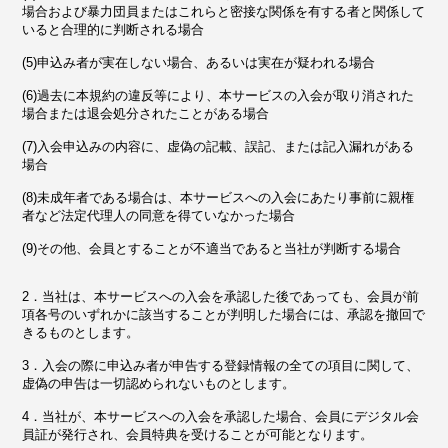
場合および暴力団員またはこれらと密接な関係を有する者と関係して
いると合理的に判断される場合
(5)申込み者が実在しない場合、あるいは実在が疑われる場合
(6)過去に本規約の違反等により、本サービスの入会が取り消された
場合または退会処分されたことがある場合
(7)入会申込みの内容に、虚偽の記載、誤記、または記入漏れがある
場合
(8)未成年者である場合は、本サービスへの入会にあたり事前に親権
者など法定代理人の同意を得ていなかった場合
(9)その他、会員とすることが不適当であると当社が判断する場合
2．当社は、本サービスへの入会を承認した後であっても、会員が前
項各号のいずれかに該当することが判明した場合には、承認を撤回で
きるものとします。
3．入会の際に申込み者が申告する登録情報の全ての項目に関して、
虚偽の申告は一切認められないものとします。
4．当社が、本サービスへの入会を承認した場合、会員にデジタル会
員証が発行され、会員特典を受けることが可能となります。