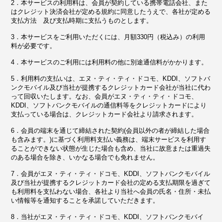
2．本サービスの利用料は、会員が契約している携帯電話会社、また
はクレジット決済会社が定める規約に同意したうえで、各社が定める
支払方法 及び支払時期に支払うものとします。
3．本サービスをご利用いただくには、月額330円（税込み）の利用
料が必要です。
4．本サービスのご利用には利用料の他に別途通信料がかかります。
5．利用料の支払いは、エヌ・ティ・ティ・ドコモ、KDDI、ソフトバ
ンクモバイル及び当社が提携するクレジットカード会社が当社に代わ
って回収いたします。なお、会員がエヌ・ティ・ティ・ドコモ、
KDDI、ソフトバンクモバイルの通信料等をクレジットカードにより
支払っている場合は、クレジットカード会社より請求されます。
6．会員の端末を通じて締結された契約(会員以外の者が締結した場合
も含みます。)に基づく利用料支払い義務は、端末サービスを利用す
ることができない状態が生じた場合も含め、当社に故意または重過失
のある場合を除き、いかなる場合でも免れません。
7．会員がエヌ・ティ・ティ・ドコモ、KDDI、ソフトバンクモバイル
及び当社が提携するクレジットカード会社の定める支払期限を過ぎて
も利用料を支払わない場合、各社より当社へ会員の氏名・住所・未払
い情報等を通知することを承諾していただきます。
8．当社がエヌ・ティ・ティ・ドコモ、KDDI、ソフトバンクモバイ