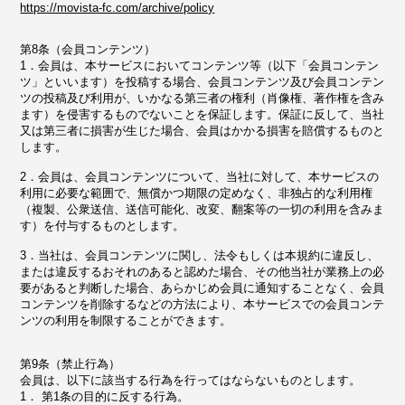
https://movista-fc.com/archive/policy
第8条（会員コンテンツ）
1．会員は、本サービスにおいてコンテンツ等（以下「会員コンテン
ツ」といいます）を投稿する場合、会員コンテンツ及び会員コンテン
ツの投稿及び利用が、いかなる第三者の権利（肖像権、著作権を含み
ます）を侵害するものでないことを保証します。保証に反して、当社
又は第三者に損害が生じた場合、会員はかかる損害を賠償するものと
します。
2．会員は、会員コンテンツについて、当社に対して、本サービスの
利用に必要な範囲で、無償かつ期限の定めなく、非独占的な利用権
（複製、公衆送信、送信可能化、改変、翻案等の一切の利用を含みま
す）を付与するものとします。
3．当社は、会員コンテンツに関し、法令もしくは本規約に違反し、
または違反するおそれのあると認めた場合、その他当社が業務上の必
要があると判断した場合、あらかじめ会員に通知することなく、会員
コンテンツを削除するなどの方法により、本サービスでの会員コンテ
ンツの利用を制限することができます。
第9条（禁止行為）
会員は、以下に該当する行為を行ってはならないものとします。
1． 第1条の目的に反する行為。