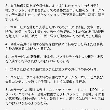
2．有償無償を問わず会員特典により得られたチケットの先行受付
権、チケット、その他会員としての資格に基づいた権利を、オークシ
ョン等へ出品したり、チケットショップ等第三者に転売、譲渡、貸与
する行為。
3．本サービスを通じて入手したすべてのデータ（情報、文章、音、
映像、画像、イラスト等）を、著作権法で認められた私的利用の範囲
を超えて、複製、販売、出版、送信可能化等のために利用した場合。
4．当社が会員に告知する情報を他の媒体に転載する行為または会員
以外の第三者に漏えいする行為。
5． 本サービスの著作権、肖像権、パブリシティ権および権利・利益
を侵害する行為またはそのおそれのある行為。
6．法令または公序良俗に違反または違反するおそれのある行為。
7．コンピュータウイルス等の有害なプログラムを、本サービス及び
会員コンテンツを通じて使用し、もしくは提供する行為。
8．本サービスに関する当社、エヌ・ティ・ティ・ドコモ、KDDI、ソ
フトバンクモバイル、当社が提携するクレジットカード会社、その他
の第三者の権利を脅かしたり、制限したり、若しくは妨害したり又は
そのおそれがあるような行為。