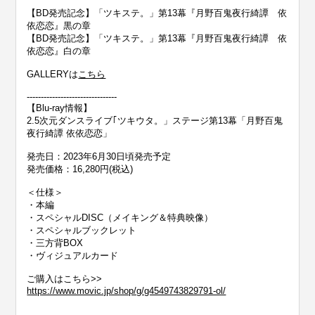
【BD発売記念】「ツキステ。」第13幕『月野百鬼夜行綺譚 依
依恋恋』黒の章
【BD発売記念】「ツキステ。」第13幕『月野百鬼夜行綺譚 依
依恋恋』白の章
GALLERYは
こちら
--------------------------------
【Blu-ray情報】
2.5次元ダンスライブ｢ツキウタ。」ステージ第13幕「月野百鬼
夜行綺譚 依依恋恋」
発売日：2023年6月30日頃発売予定
発売価格：16,280円(税込)
＜仕様＞
・本編
・スペシャルDISC（メイキング＆特典映像）
・スペシャルブックレット
・三方背BOX
・ヴィジュアルカード
ご購入はこちら>>
https://www.movic.jp/shop/g/g4549743829791-ol/