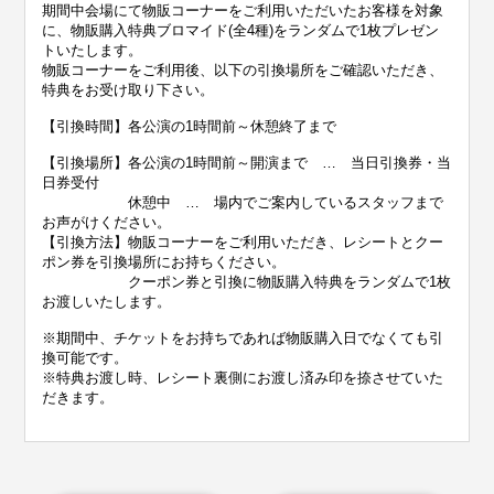
期間中会場にて物販コーナーをご利用いただいたお客様を対象
に、物販購入特典ブロマイド(全4種)をランダムで1枚プレゼン
トいたします。
物販コーナーをご利用後、以下の引換場所をご確認いただき、
特典をお受け取り下さい。
【引換時間】各公演の1時間前～休憩終了まで
【引換場所】
各公演の1時間前～開演まで … 当日引換券・当
日券受付
休憩中 … 場内でご案内しているスタッフまで
お声がけください。
【引換方法】
物販コーナーをご利用いただき、レシートとクー
ポン券を引換場所にお持ちください。
クーポン券と引換に物販購入特典をランダムで1枚
お渡しいたします。
※期間中、チケットをお持ちであれば物販購入日でなくても引
換可能です。
※特典お渡し時、レシート裏側にお渡し済み印を捺させていた
だきます。