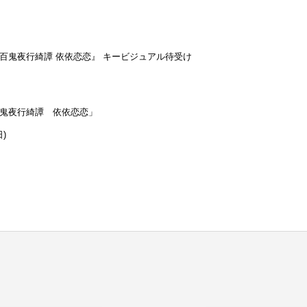
野百鬼夜行綺譚 依依恋恋』 キービジュアル待受け
百鬼夜行綺譚 依依恋恋」
)