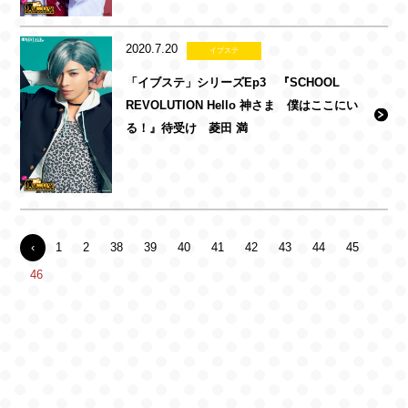
2020.7.20
イブステ
「イブステ」シリーズEp3 『SCHOOL
REVOLUTION Hello 神さま 僕はここにい
る！』待受け 菱田 満
‹
1
2
38
39
40
41
42
43
44
45
46