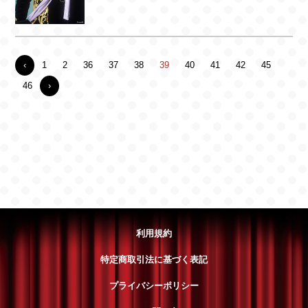
‹
1
2
36
37
38
39
40
41
42
45
46
›
利用規約
特定商取引法に基づく表記
プライバシーポリシー