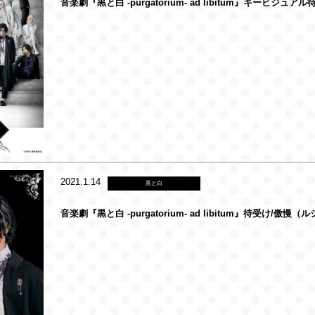
音楽劇『黒と白 -purgatorium- ad libitum』キービジュア
2021.1.14
黒と白
音楽劇『黒と白 -purgatorium- ad libitum』待受け/傲慢