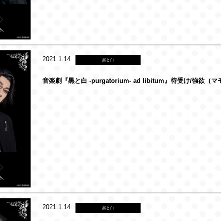
2021.1.14
黒と白
音楽劇『黒と白 -purgatorium- ad libitum』待受け/強欲（
2021.1.14
黒と白