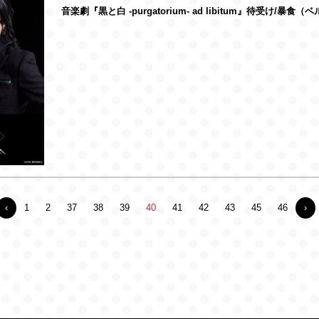
音楽劇『黒と白 -purgatorium- ad libitum』待受け/暴食
‹
1
2
37
38
39
40
41
42
43
45
46
›