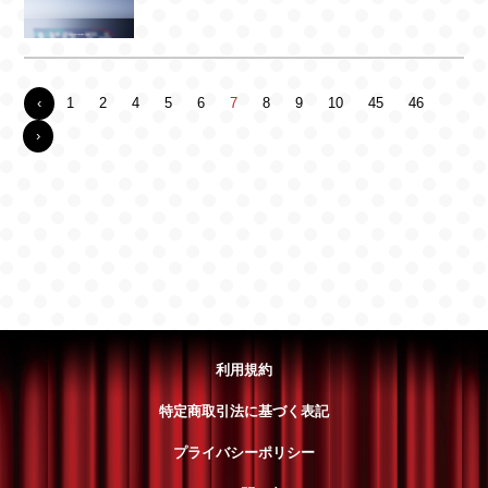
‹
1
2
4
5
6
7
8
9
10
45
46
›
利用規約
特定商取引法に基づく表記
プライバシーポリシー