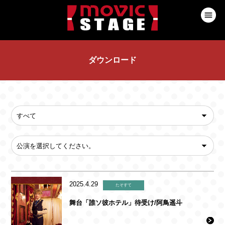
ダウンロード
2025.4.29
たそすて
舞台「誰ソ彼ホテル」待受け/阿鳥遥斗