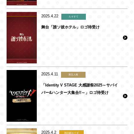
2025.4.22
たそすて
舞台「誰ソ彼ホテル」ロゴ待受け
2025.4.11
第五人格
「Identity V STAGE 大感謝祭2025～サバイ
バー&ハンター大集合!!～」ロゴ待受け
2025.4.2
朗読劇エイダ