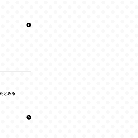
あなたとみる