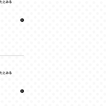
あなたとみる
あなたとみる