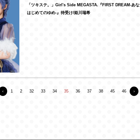
「ツキステ。」Girl's Side MEGASTA.『FIRST DREAM-
はじめてのゆめ-』待受け/姫川瑞希
‹
1
2
32
33
34
35
36
37
38
45
46
›