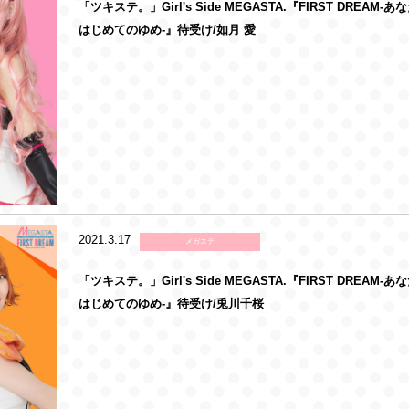
「ツキステ。」Girl's Side MEGASTA.『FIRST DREAM-
はじめてのゆめ-』待受け/如月 愛
2021.3.17
メガステ
「ツキステ。」Girl's Side MEGASTA.『FIRST DREAM-
はじめてのゆめ-』待受け/兎川千桜