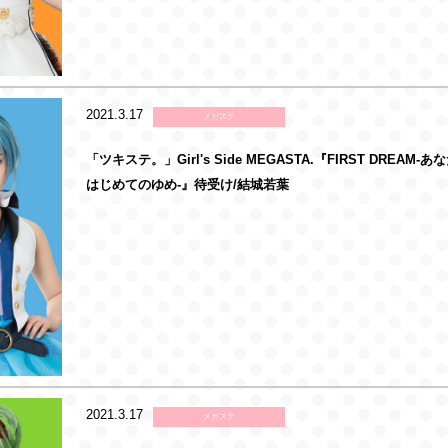
2021.3.17
メガステ
「ツキステ。」Girl's Side MEGASTA.『FIRST DREAM-
はじめてのゆめ-』待受け/結城若葉
2021.3.17
メガステ