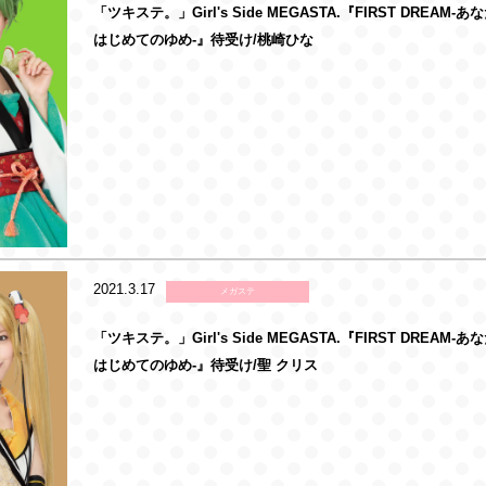
「ツキステ。」Girl's Side MEGASTA.『FIRST DREAM-
はじめてのゆめ-』待受け/桃崎ひな
2021.3.17
メガステ
「ツキステ。」Girl's Side MEGASTA.『FIRST DREAM-
はじめてのゆめ-』待受け/聖 クリス