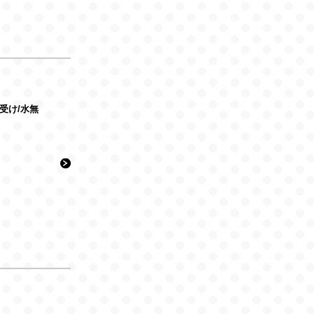
』待受け/水無