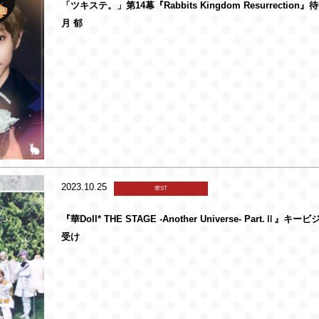
「ツキステ。」第14幕『Rabbits Kingdom Resurrection
月 郁
2023.10.25
華ST
『華Doll* THE STAGE -Another Universe- Part.Ⅱ』キ
受け