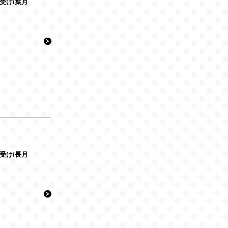
』待受け/葉月
』待受け/長月