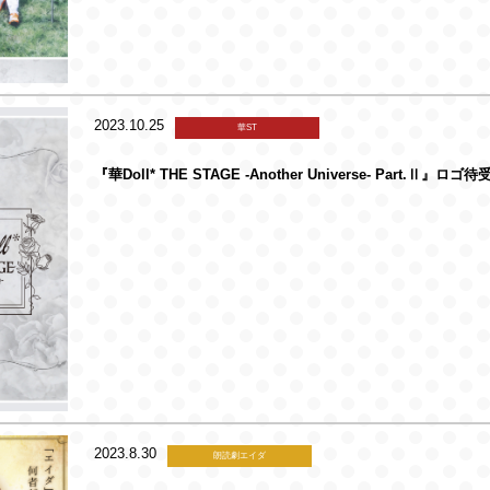
2023.10.25
華ST
『華Doll* THE STAGE -Another Universe- Part.Ⅱ』ロゴ待
2023.8.30
朗読劇エイダ