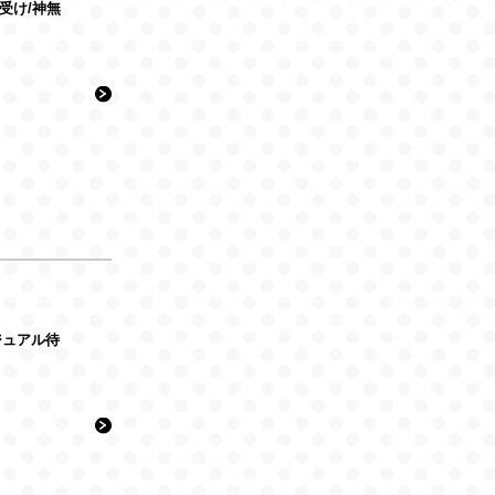
』待受け/神無
ービジュアル待