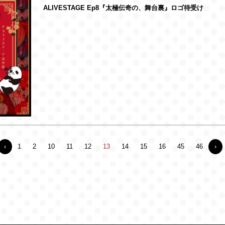
ALIVESTAGE Ep8『太極伝奇の、舞台裏』ロゴ待受け
‹
1
2
10
11
12
13
14
15
16
45
46
›