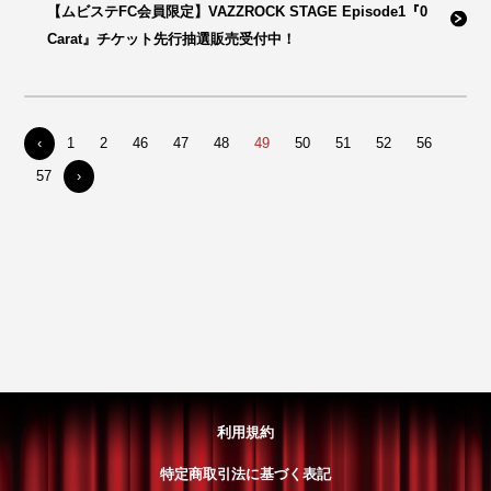
【ムビステFC会員限定】VAZZROCK STAGE Episode1『0
Carat』チケット先行抽選販売受付中！
‹
1
2
46
47
48
49
50
51
52
56
57
›
利用規約
特定商取引法に基づく表記