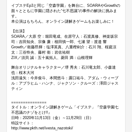
イブステEp3と同じ「空森学園」を舞台に、SOARAやGrowthの
面々とともに学園に隠された“七不思議”の事件の解決に挑みま
す。
本公演はもちろん、オンライン謎解きゲームもお楽しみに！
【出演】
SOARA／大原 空：堀田竜成、在原守人：石渡真修、神楽坂宗
司：吉田知央、宗像 廉：植田慎一郎、七瀬 望：渡邉 響
Growth／衛藤昂輝：塩澤英真、八重樫剣介：石川 翔、桜庭涼
太：三谷怜央、藤村 衛：岩佐祐樹
ZIX／須貝 誠：五十嵐拓人、菱田 満：山根理輝
舞台オリジナルキャラクター／堺 秀夫：石川竜太郎、小森達
也：桜木大河
浅田遠矢：今井俊斗、本間悠斗：露口祐斗、アダム・ウィーブ
ル：アブラヒム・ハンナ、ジャクソン・クルーズ：澤田ジャス
ティン
===============
タイトル：オンライン謎解きゲーム「イブステ」『空森学園七
不思議のナゾをとけ!!』
日時：2020年11月13日（金）～11月29日（日）
特設サイト：
http://www.pkth.net/ivesta_nazotoki/